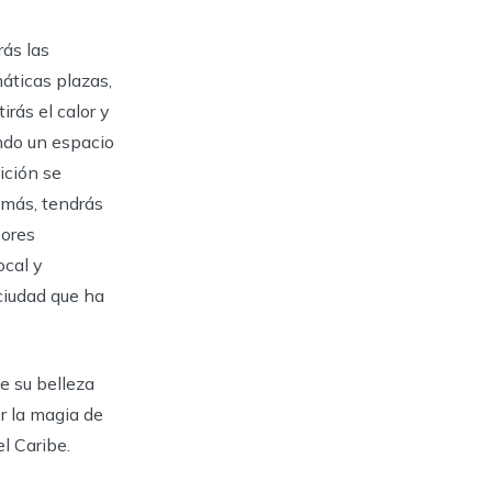
rás las
áticas plazas,
rás el calor y
ando un espacio
ición se
emás, tendrás
bores
ocal y
 ciudad que ha
e su belleza
or la magia de
l Caribe.