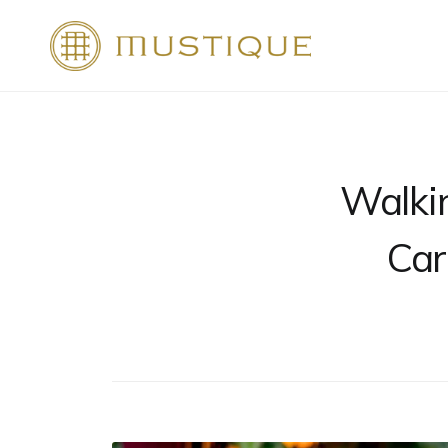
Saltar
al
Mustique
contenido
Walkin
Car